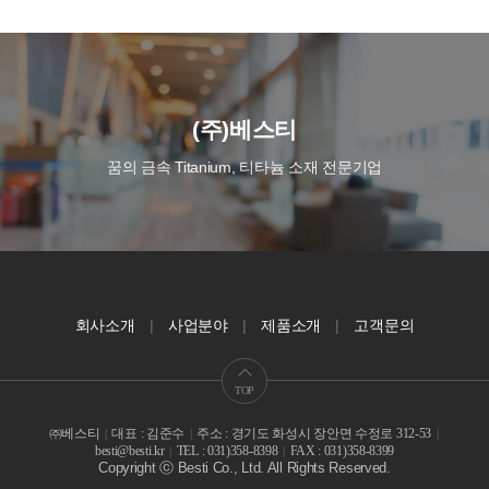
(주)베스티
꿈의 금속 Titanium, 티타늄 소재 전문기업
회사소개
사업분야
제품소개
고객문의
TOP
㈜베스티
대표 : 김준수
주소 : 경기도 화성시 장안면 수정로 312-53
|
|
|
besti@besti.kr
TEL : 031)358-8398
FAX : 031)358-8399
|
|
Copyright ⓒ Besti Co., Ltd. All Rights Reserved.