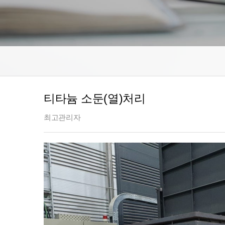
티타늄 소둔(열)처리
최고관리자